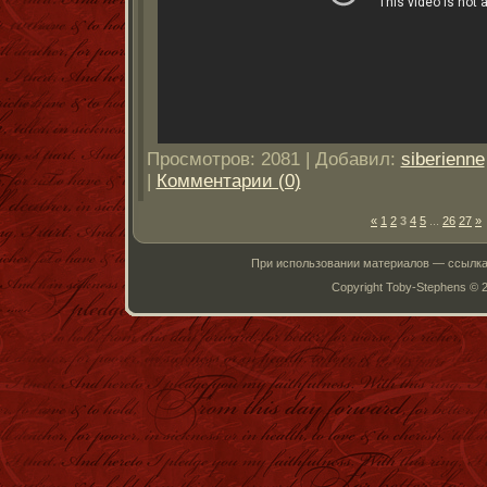
Просмотров: 2081 | Добавил:
siberienne
|
Комментарии (0)
«
1
2
3
4
5
...
26
27
»
При использовании материалов — ссылка
Copyright Toby-Stephens © 