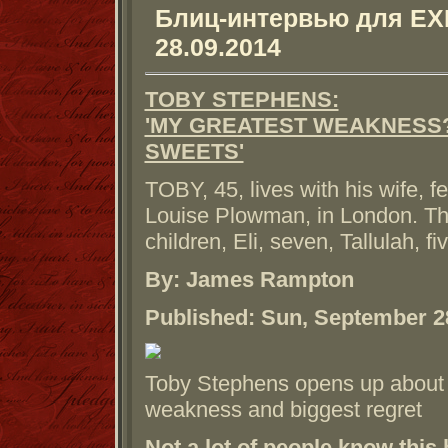
Блиц-интервью для EX
28.09.2014
TOBY STEPHENS:
'MY GREATEST WEAKNESS
SWEETS'
TOBY, 45, lives with his wife, f
Louise Plowman, in London. Th
children, Eli, seven, Tallulah, fi
By: James Rampton
Published: Sun, September 2
Toby Stephens opens up about 
weakness and biggest regret
Not a lot of people know this