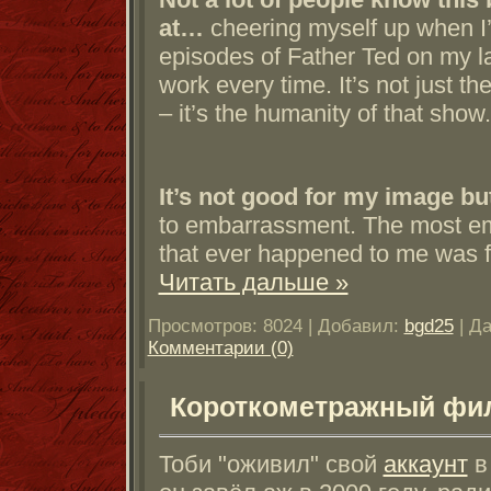
at…
cheering myself up when I
episodes of Father Ted on my l
work every time. It’s not just th
– it’s the humanity of that show.
It’s not good for my image b
to embarrassment. The most em
that ever happened to me was fo
Читать дальше »
Просмотров: 8024 | Добавил:
bgd25
| Д
Комментарии (0)
Короткометражный фил
Тоби "оживил" свой
аккаунт
в