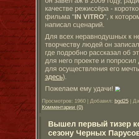
он завёл аж в 2009 году, рад
качестве режиссёра - коротк
фильма "
IN VITRO
", к которо
написал сценарий.
Для всех неравнодушных к не
творчеству людей он записа
где подробно рассказал об э
для него проекте и попроси
для осуществления его мечты
здесь
).
Пожелаем ему удачи!
Просмотров: 1960 | Добавил:
bgd25
| Д
Комментарии (0)
Вышел первый тизер к
сезону Черных Парусов