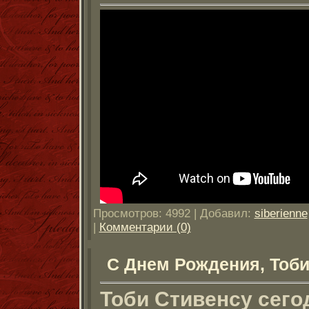
Просмотров: 4992 | Добавил:
siberienne
|
Комментарии (0)
С Днем Рождения, Тоби
Тоби Стивенсу сего