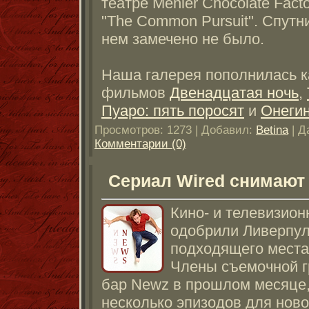
театре Menier Chocolate Fact
"The Common Pursuit". Спутн
нем замечено не было.
Наша галерея пополнилась к
фильмов
Двенадцатая ночь
,
Пуаро: пять поросят
и
Онеги
Просмотров: 1273 | Добавил:
Betina
| Д
Комментарии (0)
Сериал Wired снимают
Кино- и телевизио
одобрили Ливерпул
подходящего места
Члены съемочной г
бар Newz в прошлом месяце,
несколько эпизодов для ново