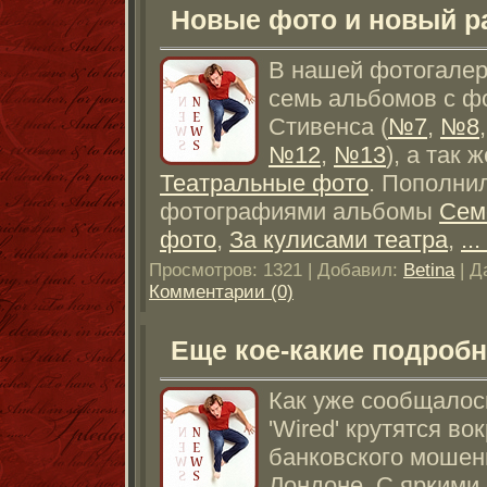
Новые фото и новый р
В нашей фотогалер
семь альбомов с ф
Стивенса (
№7
,
№8
№12
,
№13
), а так 
Театральные фото
. Пополни
фотографиями альбомы
Сем
фото
,
За кулисами театра
,
...
Просмотров: 1321 | Добавил:
Betina
| Д
Комментарии (0)
Еще кое-какие подробн
Как уже сообщалос
'Wired' крутятся во
банковского мошен
Лондоне. С яркими