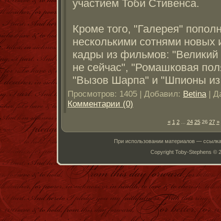
участием Тоби Стивенса.
Кроме того, "Галерея" попол
несколькими сотнями новых 
кадры из фильмов: "Великий 
не сейчас", "Ромашковая пол
"Вызов Шарпа" и "Шпионы из
Просмотров: 1405 | Добавил:
Betina
| Д
Комментарии (0)
«
1
2
...
24
25
26
27
»
При использовании материалов — ссылка
Copyright Toby-Stephens © 