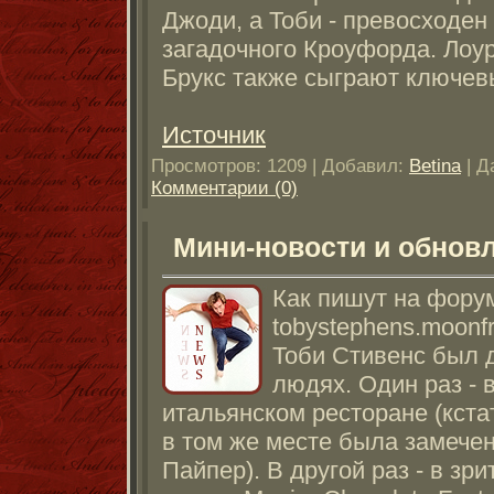
Джоди, а Тоби - превосходен
загадочного Кроуфорда. Лоу
Брукс также сыграют ключев
Источник
Просмотров: 1209 | Добавил:
Betina
| Д
Комментарии (0)
Мини-новости и обнов
Как пишут на фору
tobystephens.moonfr
Тоби Стивенс был 
людях. Один раз - 
итальянском ресторане (кстат
в том же месте была замече
Пайпер). В другой раз - в зр